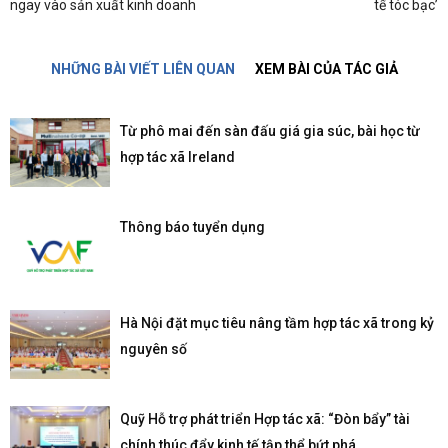
ngay vào sản xuất kinh doanh
tế tóc bạc’
NHỮNG BÀI VIẾT LIÊN QUAN
XEM BÀI CỦA TÁC GIẢ
Từ phô mai đến sàn đấu giá gia súc, bài học từ
hợp tác xã Ireland
Thông báo tuyển dụng
Hà Nội đặt mục tiêu nâng tầm hợp tác xã trong kỷ
nguyên số
Quỹ Hỗ trợ phát triển Hợp tác xã: “Đòn bẩy” tài
chính thúc đẩy kinh tế tập thể bứt phá