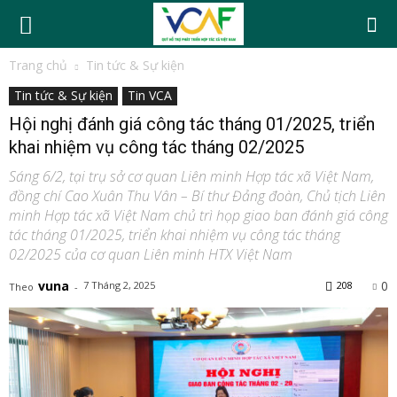
Trang chủ
Tin tức & Sự kiện
Tin tức & Sự kiện
Tin VCA
Hội nghị đánh giá công tác tháng 01/2025, triển
khai nhiệm vụ công tác tháng 02/2025
Sáng 6/2, tại trụ sở cơ quan Liên minh Hợp tác xã Việt Nam,
đồng chí Cao Xuân Thu Vân – Bí thư Đảng đoàn, Chủ tịch Liên
minh Hợp tác xã Việt Nam chủ trì họp giao ban đánh giá công
tác tháng 01/2025, triển khai nhiệm vụ công tác tháng
02/2025 của cơ quan Liên minh HTX Việt Nam
vuna
0
7 Tháng 2, 2025
208
Theo
-