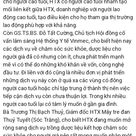
cho người cao tuổi, HTX có người cao tuổi nhằm tạo
mối liên kết giữa HTX, doanh nghiệp với người lao
động cao tuổi, tạo điều kiện cho họ tham gia thị trường
lao động phù hợp với khả năng.
Còn GS.TS.BS. Đỗ Tất Cường, Chủ tịch Hội đồng cố
vấn lâm sàng Hệ thống Y tế Vinmec, cho biết hiện nay
các dịch vụ về chăm sóc sức khỏe, dược liệu cho
người già đã có nhưng còn ít, chưa phát triển mạnh
mẽ vì có thể do những khó khăn về vốn, công nghệ
đầu tư. Đi liền với đó cũng là nhiều đơn vị phát triển
những dịch vụ này còn ở quá xa các vùng có đông
người cao tuổi hoặc chỉ tập trung ở thành thị nên việc
tiếp cận dịch vụ còn chưa thuận lợi. Trong khi nhiều
người cao tuổi lại có tâm lý muốn ở gần gia đình.
Bà Trương Thị Bạch Thuỷ, Giám đốc HTX Mây tre đan
Thuỷ Tuyết (Sóc Trăng), cho biết HTX đang muốn mở
rộng sang dịch vụ trồng dược liệu kết hợp chăm sóc
sức khỏe cho người già nên rất mong muốn nhập một