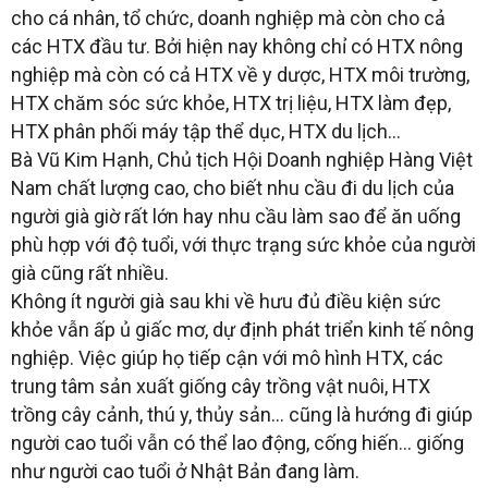
cho cá nhân, tổ chức, doanh nghiệp mà còn cho cả
các HTX đầu tư. Bởi hiện nay không chỉ có HTX nông
nghiệp mà còn có cả HTX về y dược, HTX môi trường,
HTX chăm sóc sức khỏe, HTX trị liệu, HTX làm đẹp,
HTX phân phối máy tập thể dục, HTX du lịch…
Bà Vũ Kim Hạnh, Chủ tịch Hội Doanh nghiệp Hàng Việt
Nam chất lượng cao, cho biết nhu cầu đi du lịch của
người già giờ rất lớn hay nhu cầu làm sao để ăn uống
phù hợp với độ tuổi, với thực trạng sức khỏe của người
già cũng rất nhiều.
Không ít người già sau khi về hưu đủ điều kiện sức
khỏe vẫn ấp ủ giấc mơ, dự định phát triển kinh tế nông
nghiệp. Việc giúp họ tiếp cận với mô hình HTX, các
trung tâm sản xuất giống cây trồng vật nuôi, HTX
trồng cây cảnh, thú y, thủy sản… cũng là hướng đi giúp
người cao tuổi vẫn có thể lao động, cống hiến… giống
như người cao tuổi ở Nhật Bản đang làm.