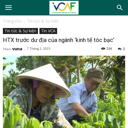
Trang chủ
Tin tức & Sự kiện
Tin tức & Sự kiện
Tin VCA
HTX trước dư địa của ngành ‘kinh tế tóc bạc’
vuna
0
7 Tháng 2, 2025
234
Theo
-